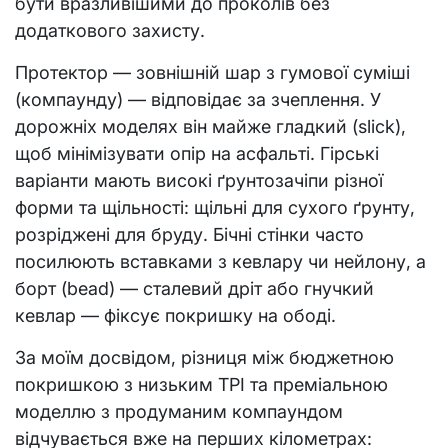
бути вразливішими до проколів без
додаткового захисту.
Протектор — зовнішній шар з гумової суміші
(компаунду) — відповідає за зчеплення. У
дорожніх моделях він майже гладкий (slick),
щоб мінімізувати опір на асфальті. Гірські
варіанти мають високі ґрунтозачіпи різної
форми та щільності: щільні для сухого ґрунту,
розріджені для бруду. Бічні стінки часто
посилюють вставками з кевлару чи нейлону, а
борт (bead) — сталевий дріт або гнучкий
кевлар — фіксує покришку на ободі.
За моїм досвідом, різниця між бюджетною
покришкою з низьким TPI та преміальною
моделлю з продуманим компаундом
відчувається вже на перших кілометрах: