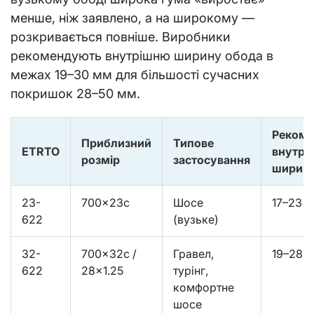
менше, ніж заявлено, а на широкому —
розкривається повніше. Виробники
рекомендують внутрішню ширину обода в
межах 19–30 мм для більшості сучасних
покришок 28–50 мм.
Рекоме
Приблизний
Типове
ETRTO
внутрі
розмір
застосування
ширина
23-
700×23c
Шосе
17–23 
622
(вузьке)
32-
700×32c /
Гравел,
19–28 
622
28×1.25
турінг,
комфортне
шосе