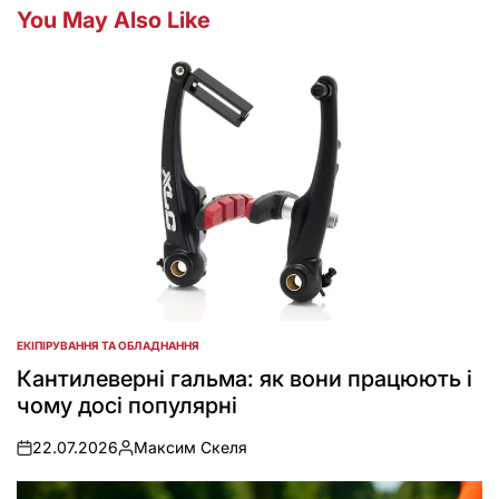
You May Also Like
ЕКІПІРУВАННЯ ТА ОБЛАДНАННЯ
POSTED
IN
Кантилеверні гальма: як вони працюють і
чому досі популярні
22.07.2026
Максим Скеля
on
Posted
by