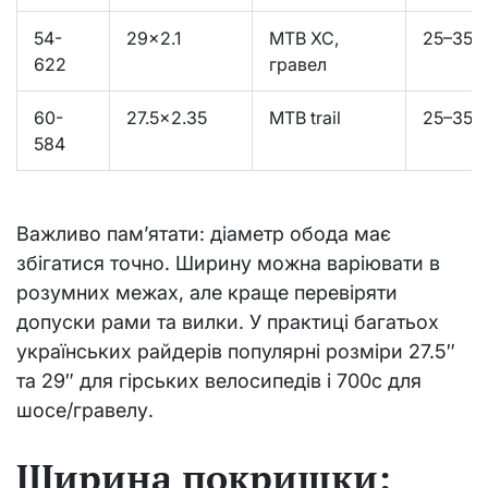
54-
29×2.1
MTB XC,
25–35 
622
гравел
60-
27.5×2.35
MTB trail
25–35 
584
Важливо пам’ятати: діаметр обода має
збігатися точно. Ширину можна варіювати в
розумних межах, але краще перевіряти
допуски рами та вилки. У практиці багатьох
українських райдерів популярні розміри 27.5″
та 29″ для гірських велосипедів і 700c для
шосе/гравелу.
Ширина покришки: