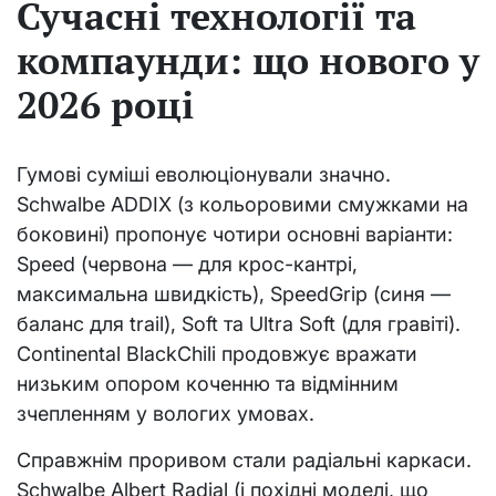
Сучасні технології та
компаунди: що нового у
2026 році
Гумові суміші еволюціонували значно.
Schwalbe ADDIX (з кольоровими смужками на
боковині) пропонує чотири основні варіанти:
Speed (червона — для крос-кантрі,
максимальна швидкість), SpeedGrip (синя —
баланс для trail), Soft та Ultra Soft (для гравіті).
Continental BlackChili продовжує вражати
низьким опором коченню та відмінним
зчепленням у вологих умовах.
Справжнім проривом стали радіальні каркаси.
Schwalbe Albert Radial (і похідні моделі, що