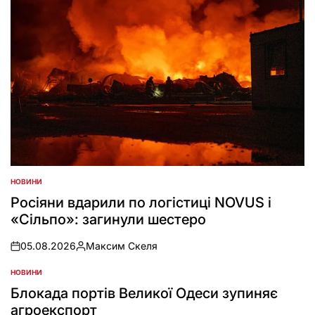
НОВИНИ
POSTED
IN
Росіяни вдарили по логістиці NOVUS і
«Сільпо»: загинули шестеро
05.08.2026
Максим Скеля
on
Posted
by
НОВИНИ
POSTED
IN
Блокада портів Великої Одеси зупиняє
агроекспорт