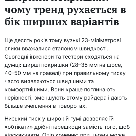
чому тренд рухається в
бік ширших варіантів
Ще десять років тому вузькі 23-міліметрові
слики вважалися еталоном швидкості.
Сьогодні інженери та тестери сходяться на
думці: ширші покришки (28–35 мм на шосе,
40–50 мм на гравелі) при правильному тиску
часто виявляються швидшими та
комфортнішими. Вони краще поглинають
нерівності, зменшують втому райдера і дають
більше зчеплення в поворотах.
Низький тиск у широкій гумі дозволяє їй
«обтікати» дрібні перешкоди замість того, щоб
відскакувати. Опір коченню при цьому може