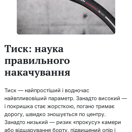
Тиск: наука
правильного
накачування
Тиск — найпростіший і водночас
найвпливовіший параметр. Занадто високий —
і покришка стає жорсткою, погано тримає
дорогу, швидко зношується по центру.
Занадто низький — ризик «прокусу» камери
або відшарування борту, підвищений опір і