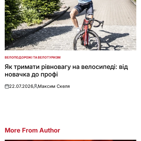
ВЕЛОПОДОРОЖІ ТА ВЕЛОТУРИЗМ
POSTED
IN
Як тримати рівновагу на велосипеді: від
новачка до профі
22.07.2026
Максим Скеля
on
Posted
by
More From Author